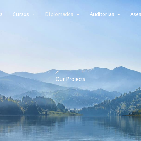
s
Cursos
Diplomados
Auditorias
Ases
Our Projects